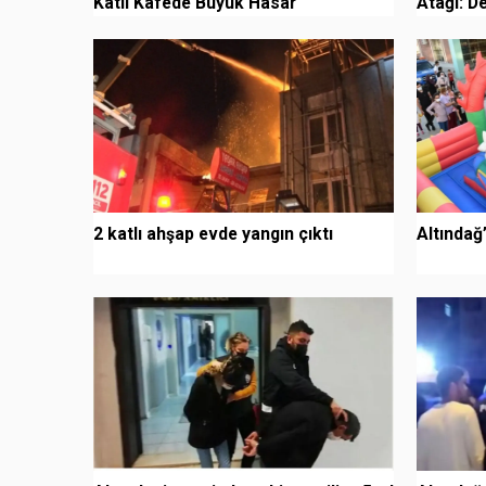
Katlı Kafede Büyük Hasar
Atağı: D
Devam Ed
2 katlı ahşap evde yangın çıktı
Altındağ’