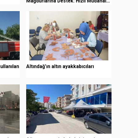
Mağdurlarına Destek: Hızlı Müdahale
Takdir Topladı
ullanılan
Altındağ’ın altın ayakkabıcıları