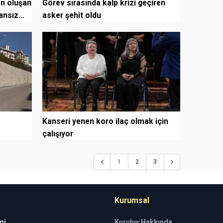
n oluşan
Görev sırasında kalp krizi geçiren
cansız
asker şehit oldu
Kanseri yenen koro ilaç olmak için
çalışıyor
1
2
3
Kurumsal
mi
Kuruluş Hakkında