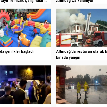
etaylı Temizlik Çalışmaları
Altındağ Çalkalanıyor
iy...
da şenlikler başladı
Altındağ’da restoran olarak k
binada yangın