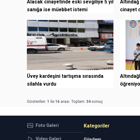
Alacak cinayetinde eski sevgiliye 5 yıl
Altındağ
sanığa ise müebbet istemi
cinayet 
Üvey kardeşini tartışma sırasında
Altındağ
silahla vurdu
öğreniyo
Gösterilen:
1
ile
16
arası. Toplam:
34
sonuç
Foto Galeri
Kategoriler
Video Galeri
Gündem