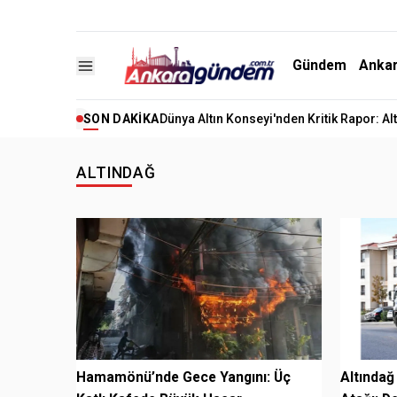
Gündem
Anka
SON DAKIKA
Dünya Altın Konseyi'nden Kritik Rapor: A
ALTINDAĞ
Hamamönü’nde Gece Yangını: Üç
Altındağ