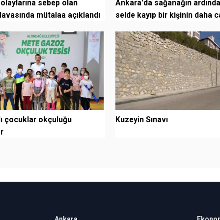
 olaylarına sebep olan
Ankara'da sağanağın ardında
davasında mütalaa açıklandı
selde kayıp bir kişinin daha 
bedenine...
lı çocuklar okçuluğu
Kuzeyin Sınavı
r
Ankara
Ekono