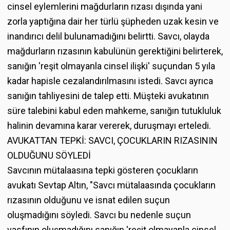
cinsel eylemlerini mağdurların rızası dışında yani
zorla yaptığına dair her türlü şüpheden uzak kesin ve
inandırıcı delil bulunamadığını belirtti. Savcı, olayda
mağdurların rızasının kabulünün gerektiğini belirterek,
sanığın 'reşit olmayanla cinsel ilişki' suçundan 5 yıla
kadar hapisle cezalandırılmasını istedi. Savcı ayrıca
sanığın tahliyesini de talep etti. Müşteki avukatının
süre talebini kabul eden mahkeme, sanığın tutukluluk
halinin devamına karar vererek, duruşmayı erteledi.
AVUKATTAN TEPKİ: SAVCI, ÇOCUKLARIN RIZASININ
OLDUĞUNU SÖYLEDİ
Savcının mütalaasına tepki gösteren çocukların
avukatı Sevtap Altın, "Savcı mütalaasında çocukların
rızasının olduğunu ve isnat edilen suçun
oluşmadığını söyledi. Savcı bu nedenle suçun
vasfının oluşmadığını sanığın 'reşit olmayanla cinsel