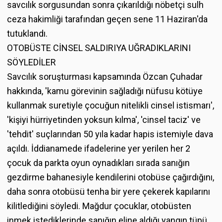
savcılık sorgusundan sonra çıkarıldığı nöbetçi sulh
ceza hakimliği tarafından geçen sene 11 Haziran'da
tutuklandı.
OTOBÜSTE CİNSEL SALDIRIYA UĞRADIKLARINI
SÖYLEDİLER
Savcılık soruşturması kapsamında Özcan Çuhadar
hakkında, 'kamu görevinin sağladığı nüfusu kötüye
kullanmak suretiyle çocuğun nitelikli cinsel istismarı',
'kişiyi hürriyetinden yoksun kılma', 'cinsel taciz' ve
'tehdit' suçlarından 50 yıla kadar hapis istemiyle dava
açıldı. İddianamede ifadelerine yer yerilen her 2
çocuk da parkta oyun oynadıkları sırada sanığın
gezdirme bahanesiyle kendilerini otobüse çağırdığını,
daha sonra otobüsü tenha bir yere çekerek kapılarını
kilitlediğini söyledi. Mağdur çocuklar, otobüsten
inmek istediklerinde sanığın eline aldığı yangın tüpü