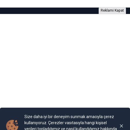
Reklami Kapat
Foto Galeri
Video Galeri
Anketler
Yazarlar
RSS
Burada yer alan yatırım bilgi, yorum ve tavsiyeleri yatırım danışmanlığı
kapsamında değildir. Yatırım danışmanlığı hizmeti, yetkili kuruluşlar
tarafından kişilerin risk ve getiri tercihleri dikkate alınarak kişiye özel
sunulmaktadır. Burada yer alan yorum ve tavsiyeler ise genel niteliktedir. Bu
tavsiyeler mali durumunuz ile risk ve getiri tercihlerinize uygun olmayabilir.
Size daha iyi bir deneyim sunmak amacıyla çerez
Bu nedenle, sadece burada yer alan bilgilere dayanılarak yatırım kararı
verilmesi beklentilerinize uygun sonuçlar doğurmayabilir.
kullanıyoruz. Çerezler vasıtasıyla hangi kişisel
verileri topladığımız ve nasıl kullandığımız hakkında