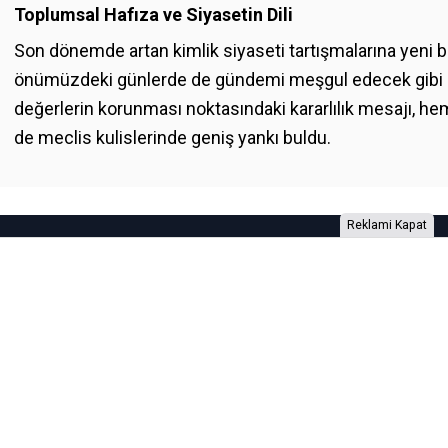
Toplumsal Hafıza ve Siyasetin Dili
Son dönemde artan kimlik siyaseti tartışmalarına yeni bi
önümüzdeki günlerde de gündemi meşgul edecek gibi 
değerlerin korunması noktasındaki kararlılık mesajı,
de meclis kulislerinde geniş yankı buldu.
Reklami Kapat
Foto Galeri
Video Galeri
Anketler
Yazarlar
RSS