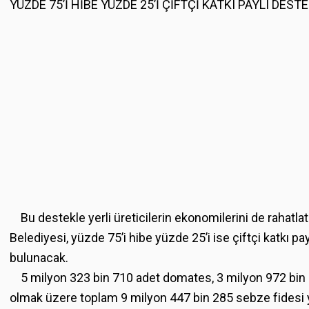
YÜZDE 75’İ HİBE YÜZDE 25’İ ÇİFTÇİ KATKI PAYLI DEST
Bu destekle yerli üreticilerin ekonomilerini de rahat
Belediyesi, yüzde 75’i hibe yüzde 25’i ise çiftçi katkı p
bulunacak.
5 milyon 323 bin 710 adet domates, 3 milyon 972 bin 79
olmak üzere toplam 9 milyon 447 bin 285 sebze fidesi ya