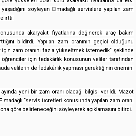
öre yükselen dolar kuru akaryakıt fiyatlarına da etki
r yaşadığını söyleyen Elmadağlı servislere yapılan zam
irtti.
konusunda
akaryakıt
fiyatlarına değinerek araç bakım
ttığını bildirdi. Yapılan zam oranının geçici olduğunu
 için zam oranını fazla yükseltmek istemedik" şeklinde
 öğrenciler için fedakârlık konusunun veliler tarafından
uda velilerin de fedakârlık yapması gerektiğinin önemini
ında yeni bir zam oranı olacağı bilgisi verildi. Mazot
 Elmadağlı "servis ücretleri konusunda yapılan zam oranı
 ona göre belirleneceğini söyleyerek açıklamasını bitirdi.