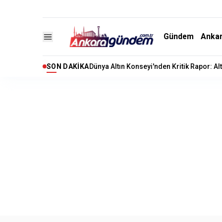
Gündem
Anka
SON DAKIKA
Kuşadası Belediyesi’ne Rüşvet ve İrtikap