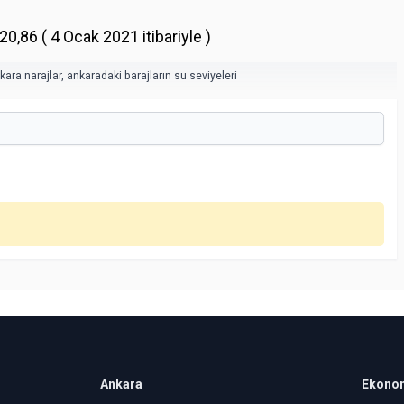
0,86 ( 4 Ocak 2021 itibariyle )
kara narajlar
,
ankaradaki barajların su seviyeleri
Ankara
Ekono