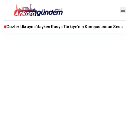
Gözler Ukrayna'dayken Rusya Türkiye'nin Komşusundan Sessiz Sedasız Toprak Koparıyor