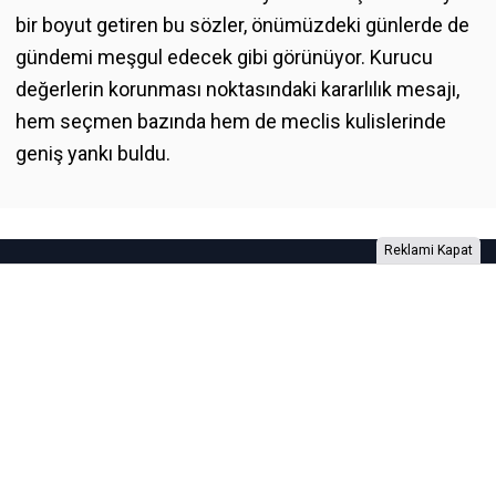
bir boyut getiren bu sözler, önümüzdeki günlerde de
gündemi meşgul edecek gibi görünüyor. Kurucu
değerlerin korunması noktasındaki kararlılık mesajı,
hem seçmen bazında hem de meclis kulislerinde
geniş yankı buldu.
Reklami Kapat
Foto Galeri
Video Galeri
Anketler
Yazarlar
RSS