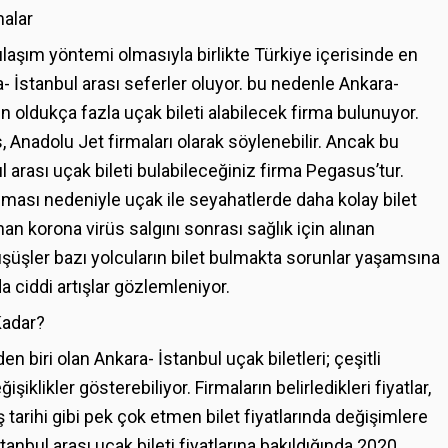
malar
ulaşım yöntemi olmasıyla birlikte Türkiye içerisinde en
a- İstanbul arası seferler oluyor. bu nedenle Ankara-
in oldukça fazla uçak bileti alabilecek firma bulunuyor.
, Anadolu Jet firmaları olarak söylenebilir. Ancak bu
l arası uçak bileti bulabileceğiniz firma Pegasus’tur.
n olması nedeniyle uçak ile seyahatlerde daha kolay bilet
 korona virüs salgını sonrası sağlık için alınan
şüşler bazı yolcuların bilet bulmakta sorunlar yaşamsına
a ciddi artışlar gözlemleniyor.
Kadar?
en biri olan Ankara- İstanbul uçak biletleri; çeşitli
iklikler gösterebiliyor. Firmaların belirledikleri fiyatlar,
ş tarihi gibi pek çok etmen bilet fiyatlarında değişimlere
anbul arası uçak bileti fiyatlarına bakıldığında 2020