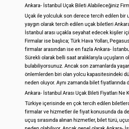
Ankara- İstanbul Uçak Bileti Alabileceğiniz Fir
Uçak ile yolculuk son derece tercih edilen bir 
yaygın olarak tercih edilen uçak biletleri Ankar
İstanbul arası uçakla seyahat edecek kişiler iç
Firmalar ise başlıca; Türk Hava Yolları, Pegasus
firmalar arasından ise en fazla Ankara- İstanbu
Sürekli olarak belli saat aralıklarıyla uçuşları
bulabiliyorsunuz. Ancak son zamanlarda yaşanan
önlemlerden biri olan yolcu kapasitesindeki dü
neden oluyor. Aynı zamanda bilet fiyatlarında d
Ankara- İstanbul Arası Uçak Bileti Fiyatları Ne 
Türkiye içerisinde en çok tercih edilen biletlerd
firmalar ve hizmetler ile fiyat konusunda da değiş
uçuş sırasında alınan hizmetler, bilet türü, uçu
neden olabiliyor. Ancak genel olarak Ankara- İst