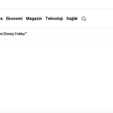
ra
Ekonomi
Magazin
Teknoloji
Sağlık
lere Ziyaret ve "Çerçeve Yasa" Mesajı