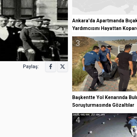
Ankara'da Apartmanda Bıçakl
Yardımcısını Hayattan Kopar
3
Paylaş:
Başkentte Yol Kenarında Bul
Soruşturmasında Gözaltılar
4