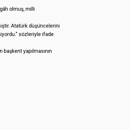
âh olmuş, milli
ştir. Atatürk düşüncelerini
yordu." sözleriyle ifade
nın başkent yapılmasının