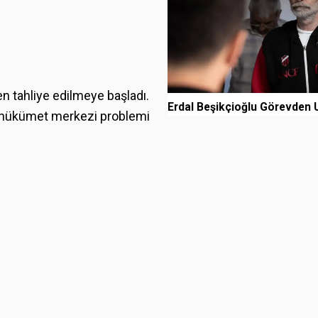
n tahliye edilmeye başladı.
Erdal Beşikçioğlu Görevden U
da hükümet merkezi problemi