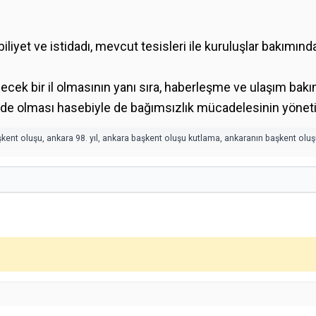
abiliyet ve istidadı, mevcut tesisleri ile kuruluşlar bakım
ecek bir il olmasının yanı sıra, haberleşme ve ulaşım bakı
ede olması hasebiyle de bağımsızlık mücadelesinin yöneti
kent oluşu
,
ankara 98. yıl
,
ankara başkent oluşu kutlama
,
ankaranın başkent olu