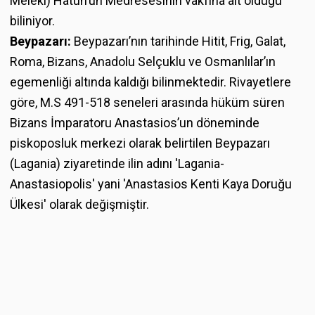
Meleki) Hatun’un Medresesinin vakfına ait olduğu
biliniyor.
Beypazarı:
Beypazarı’nın tarihinde Hitit, Frig, Galat,
Roma, Bizans, Anadolu Selçuklu ve Osmanlılar’ın
egemenliği altında kaldığı bilinmektedir. Rivayetlere
göre, M.S 491-518 seneleri arasında hüküm süren
Bizans İmparatoru Anastasios’un döneminde
piskoposluk merkezi olarak belirtilen Beypazarı
(Lagania) ziyaretinde ilin adını 'Lagania-
Anastasiopolis' yani 'Anastasios Kenti Kaya Doruğu
Ülkesi' olarak değişmiştir.