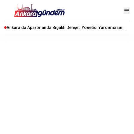
Ankara'da Apartmanda Bıçaklı Dehşet: Yönetici Yardımcısını Hayattan Kopardı