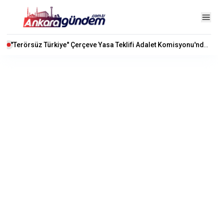
"Terörsüz Türkiye" Çerçeve Yasa Teklifi Adalet Komisyonu'nda Kabul Edildi