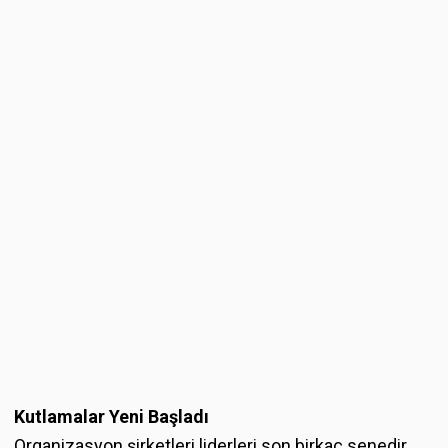
Kutlamalar Yeni Başladı
Organizasyon şirketleri liderleri son birkaç senedir