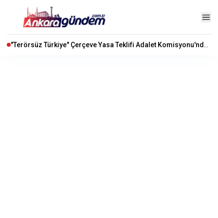
"Terörsüz Türkiye" Çerçeve Yasa Teklifi Adalet Komisyonu'nda Kabul Edildi