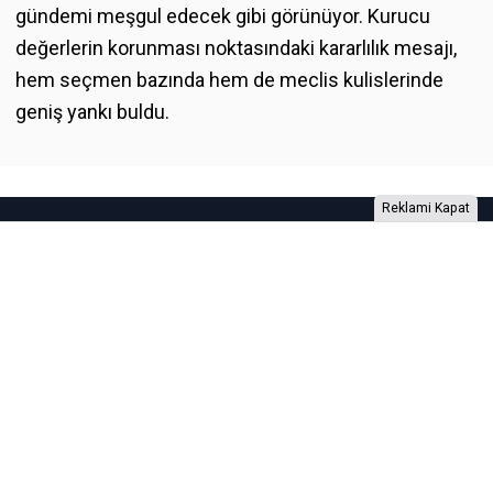
gündemi meşgul edecek gibi görünüyor. Kurucu
değerlerin korunması noktasındaki kararlılık mesajı,
hem seçmen bazında hem de meclis kulislerinde
geniş yankı buldu.
Reklami Kapat
Foto Galeri
Video Galeri
Anketler
Yazarlar
RSS