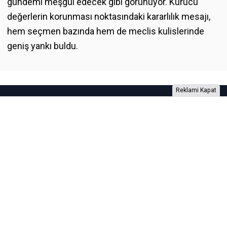
gündemi meşgul edecek gibi görünüyor. Kurucu
değerlerin korunması noktasındaki kararlılık mesajı,
hem seçmen bazında hem de meclis kulislerinde
geniş yankı buldu.
Reklami Kapat
Foto Galeri
Video Galeri
Anketler
Yazarlar
RSS