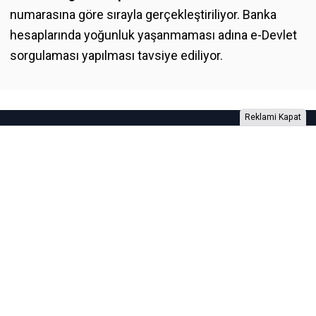
numarasına göre sırayla gerçekleştiriliyor. Banka
hesaplarında yoğunluk yaşanmaması adına e-Devlet
sorgulaması yapılması tavsiye ediliyor.
Reklami Kapat
Foto Galeri
Video Galeri
Anketler
Yazarlar
RSS