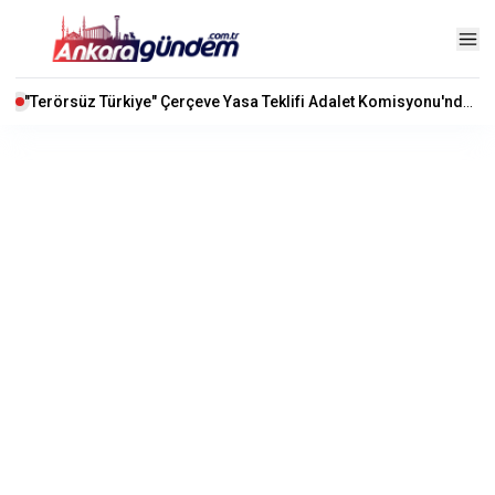
"Terörsüz Türkiye" Çerçeve Yasa Teklifi Adalet Komisyonu'nda Kabul Edildi