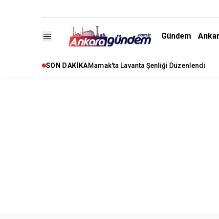
Gündem
Anka
SON DAKIKA
"Terörsüz Türkiye" Çerçeve Yasa Teklifi 