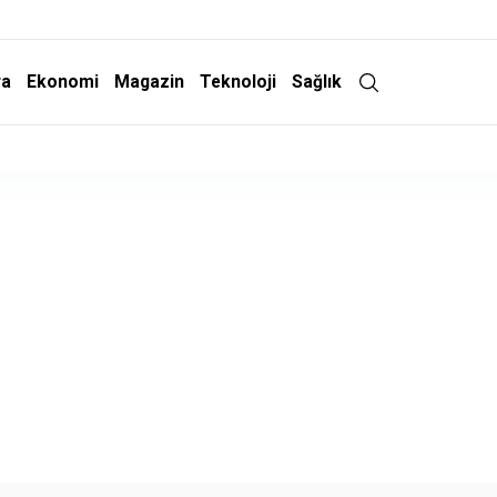
ra
Ekonomi
Magazin
Teknoloji
Sağlık
Adalet Komisyonu'nda Kabul Edildi