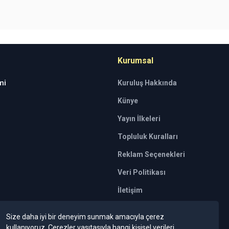
Kurumsal
mi
Kuruluş Hakkında
Künye
Yayın İlkeleri
Topluluk Kuralları
Reklam Seçenekleri
Veri Politikası
İletişim
tkili kuruluşlar tarafından kişilerin risk
Size daha iyi bir deneyim sunmak amacıyla çerez
 Bu tavsiyeler mali durumunuz ile risk ve
kullanıyoruz. Çerezler vasıtasıyla hangi kişisel verileri
mesi beklentilerinize uygun sonuçlar