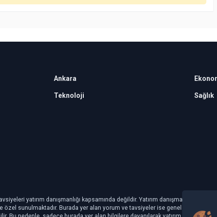
Ankara
Ekono
Teknoloji
Sağlık
avsiyeleri yatırım danışmanlığı kapsamında değildir. Yatırım danışmanlığı hizmeti, ye
şiye özel sunulmaktadır. Burada yer alan yorum ve tavsiyeler ise genel niteliktedir.
ilir. Bu nedenle, sadece burada yer alan bilgilere dayanılarak yatırım kararı veril