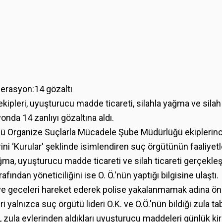
perasyon:14 gözaltı
leri, uyuşturucu madde ticareti, silahla yağma ve silah ti
nda 14 zanlıyı gözaltına aldı.
üğü Organize Suçlarla Mücadele Şube Müdürlüğü ekiplerin
rini ‘Kurular' şeklinde isimlendiren suç örgütünün faaliyet
ma, uyuşturucu madde ticareti ve silah ticareti gerçekleşti
rafından yöneticiliğini ise O. Ö.'nün yaptığı bilgisine ulaştı.
ve geceleri hareket ederek polise yakalanmamak adına önl
 yalnızca suç örgütü lideri O.K. ve O.Ö.'nün bildiği zula ta
, zula evlerinden aldıkları uyuşturucu maddeleri günlük kir