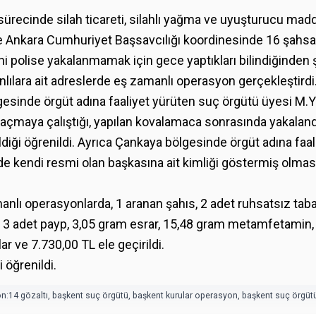
a sürecinde silah ticareti, silahlı yağma ve uyuşturucu ma
rine Ankara Cumhuriyet Başsavcılığı koordinesinde 16 şahs
ini polise yakalanmamak için gece yaptıkları bilindiğinden 
anlılara ait adreslerde eş zamanlı operasyon gerçekleştirdi
ölgesinde örgüt adına faaliyet yürüten suç örgütü üyesi M
açmaya çalıştığı, yapılan kovalamaca sonrasında yakalandı
ldiği öğrenildi. Ayrıca Çankaya bölgesinde örgüt adına faa
de kendi resmi olan başkasına ait kimliği göstermiş olma
anlı operasyonlarda, 1 aranan şahıs, 2 adet ruhsatsız taba
p, 3 adet payp, 3,05 gram esrar, 15,48 gram metamfetamin,
r ve 7.730,00 TL ele geçirildi.
 öğrenildi.
n:14 gözaltı
,
başkent suç örgütü
,
başkent kurular operasyon
,
başkent suç örgüt