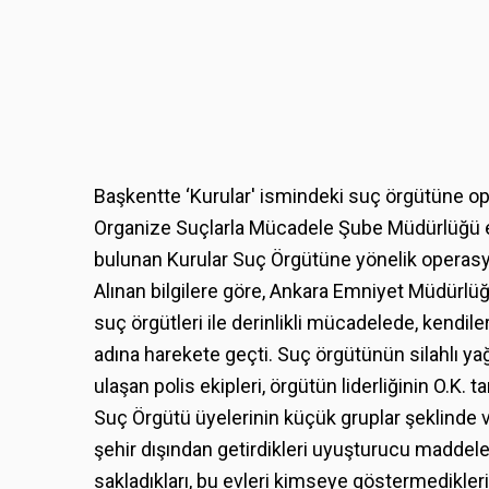
Başkentte ‘Kurular' ismindeki suç örgütüne o
Organize Suçlarla Mücadele Şube Müdürlüğü ekip
bulunan Kurular Suç Örgütüne yönelik operasyo
Alınan bilgilere göre, Ankara Emniyet Müdürl
suç örgütleri ile derinlikli mücadelede, kendile
adına harekete geçti. Suç örgütünün silahlı yağ
ulaşan polis ekipleri, örgütün liderliğinin O.K. ta
Suç Örgütü üyelerinin küçük gruplar şeklinde 
şehir dışından getirdikleri uyuşturucu maddeleri
sakladıkları, bu evleri kimseye göstermedikleri