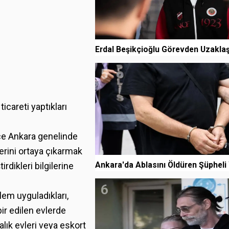
Erdal Beşikçioğlu Görevden Uzaklaşt
5
careti yaptıkları
ce Ankara genelinde
lerini ortaya çıkarmak
Ankara'da Ablasını Öldüren Şüpheli
rdikleri bilgilerine
6
em uyguladıkları,
bir edilen evlerde
alık evleri veya eskort