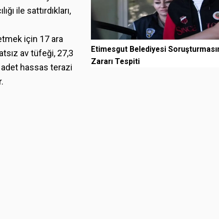
ğı ile sattırdıkları,
 etmek için 17 ara
Etimesgut Belediyesi Soruşturmas
tsız av tüfeği, 27,3
Zararı Tespiti
 adet hassas terazi
.