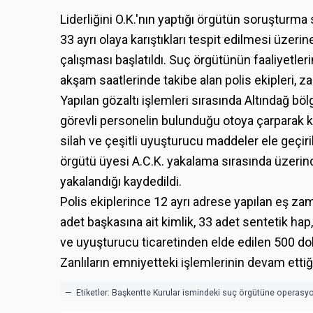
Liderliğini O.K.'nın yaptığı örgütün soruşturm
33 ayrı olaya karıştıkları tespit edilmesi üze
çalışması başlatıldı. Suç örgütünün faaliyetler
akşam saatlerinde takibe alan polis ekipleri, z
Yapılan gözaltı işlemleri sırasında Altındağ b
görevli personelin bulunduğu otoya çarparak k
silah ve çeşitli uyuşturucu maddeler ele geçiri
örgütü üyesi A.C.K. yakalama sırasında üzerin
yakalandığı kaydedildi.
Polis ekiplerince 12 ayrı adrese yapılan eş zam
adet başkasına ait kimlik, 33 adet sentetik ha
ve uyuşturucu ticaretinden elde edilen 500 dola
Zanlıların emniyetteki işlemlerinin devam ettiği
— Etiketler:
Başkentte Kurular ismindeki suç örgütüne operasyo