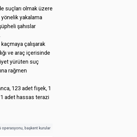
dde suçları olmak üzere
a yönelik yakalama
şüpheli şahıslar
.
.Y kaçmaya çalışarak
ğı ve araç içerisinde
liyet yürüten suç
sına rağmen
nca, 123 adet fişek, 1
 1 adet hassas terazi
ü operasyonu
,
başkent kurular