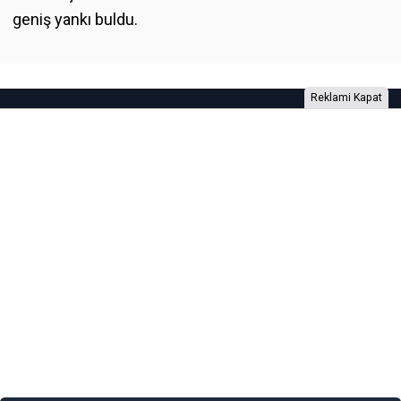
geniş yankı buldu.
Reklami Kapat
Foto Galeri
Video Galeri
Anketler
Yazarlar
RSS
Burada yer alan yatırım bilgi, yorum ve tavsiyeleri yatırım danışmanlığı
kapsamında değildir. Yatırım danışmanlığı hizmeti, yetkili kuruluşlar
tarafından kişilerin risk ve getiri tercihleri dikkate alınarak kişiye özel
sunulmaktadır. Burada yer alan yorum ve tavsiyeler ise genel niteliktedir. Bu