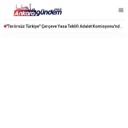
"Terörsüz Türkiye" Çerçeve Yasa Teklifi Adalet Komisyonu'nda Kabul Edildi