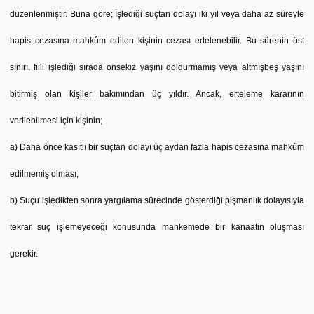
düzenlenmiştir. Buna göre; İşlediği suçtan dolayı iki yıl veya daha az süreyle
hapis cezasına mahkûm edilen kişinin cezası ertelenebilir. Bu sürenin üst
sınırı, fiili işlediği sırada onsekiz yaşını doldurmamış veya altmışbeş yaşını
bitirmiş olan kişiler bakımından üç yıldır. Ancak, erteleme kararının
verilebilmesi için kişinin;
a) Daha önce kasıtlı bir suçtan dolayı üç aydan fazla hapis cezasına mahkûm
edilmemiş olması,
b) Suçu işledikten sonra yargılama sürecinde gösterdiği pişmanlık dolayısıyla
tekrar suç işlemeyeceği konusunda mahkemede bir kanaatin oluşması
gerekir.