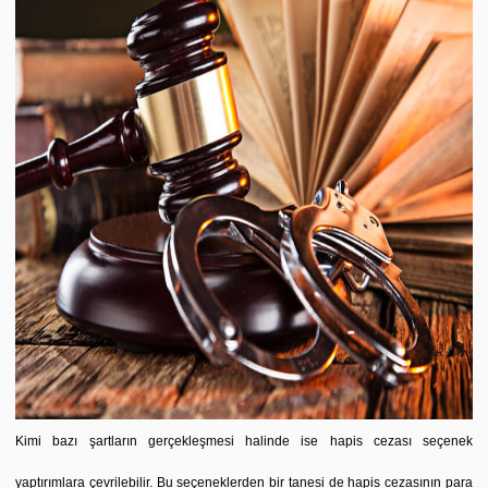
Kimi bazı şartların gerçekleşmesi halinde ise hapis cezası seçenek
yaptırımlara çevrilebilir. Bu seçeneklerden bir tanesi de hapis cezasının para