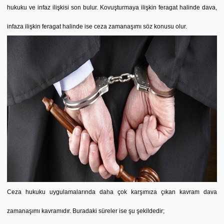
hukuku ve infaz ilişkisi son bulur. Kovuşturmaya ilişkin feragat halinde dava,
infaza ilişkin feragat halinde ise ceza zamanaşımı söz konusu olur.
Ceza hukuku uygulamalarında daha çok karşımıza çıkan kavram dava
zamanaşımı kavramıdır. Buradaki süreler ise şu şekildedir;