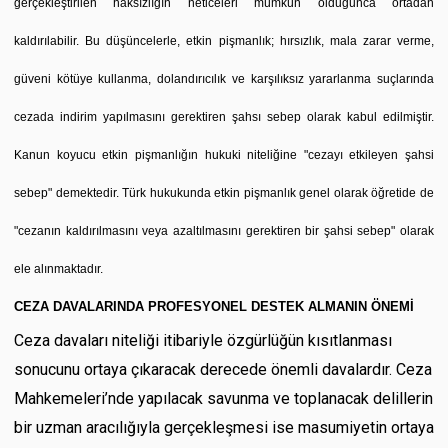
gerçekleştirilen haksızlığın neticeleri mümkün olduğunca ortadan
kaldırılabilir. Bu düşüncelerle, etkin pişmanlık; hırsızlık, mala zarar verme,
güveni kötüye kullanma, dolandırıcılık ve karşılıksız yararlanma suçlarında
cezada indirim yapılmasını gerektiren şahsı sebep olarak kabul edilmiştir.
Kanun koyucu etkin pişmanlığın hukuki niteliğine "cezayı etkileyen şahsi
sebep" demektedir. Türk hukukunda etkin pişmanlık genel olarak öğretide de
"cezanın kaldırılmasını veya azaltılmasını gerektiren bir şahsi sebep" olarak
ele alınmaktadır.
CEZA DAVALARINDA PROFESYONEL DESTEK ALMANIN ÖNEMİ
Ceza davaları niteliği itibariyle özgürlüğün kısıtlanması
sonucunu ortaya çıkaracak derecede önemli davalardır. Ceza
Mahkemeleri’nde yapılacak savunma ve toplanacak delillerin
bir uzman aracılığıyla gerçekleşmesi ise masumiyetin ortaya