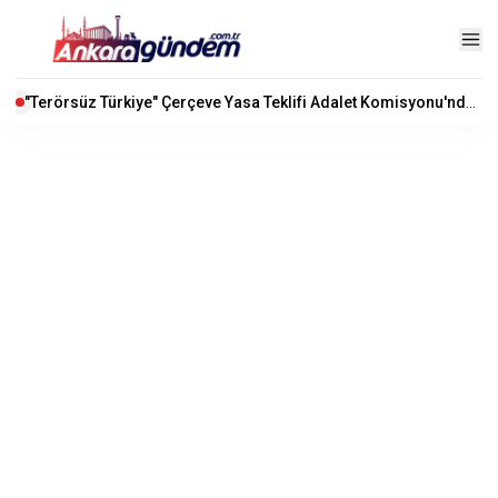
"Terörsüz Türkiye" Çerçeve Yasa Teklifi Adalet Komisyonu'nda Kabul Edildi