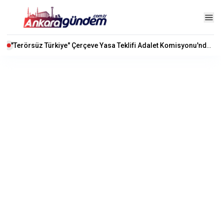
"Terörsüz Türkiye" Çerçeve Yasa Teklifi Adalet Komisyonu'nda Kabul Edildi