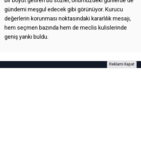
bir boyut getiren bu sözler, önümüzdeki günlerde de
gündemi meşgul edecek gibi görünüyor. Kurucu
değerlerin korunması noktasındaki kararlılık mesajı,
hem seçmen bazında hem de meclis kulislerinde
geniş yankı buldu.
Reklami Kapat
Foto Galeri
Video Galeri
Anketler
Yazarlar
RSS