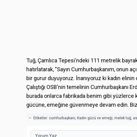
Tuğ, Çamlıca Tepesi'ndeki 111 metrelik bayrak d
hatırlatarak, "Sayın Cumhurbaşkanım, onun açı
bir gurur duyuyoruz. İnanıyoruz ki kadın elinin de
Çalıştığı OSB'nin temelinin Cumhurbaşkanı Erdo
burada onlarca fabrikada benim gibi yüzlerce ka
gücüne, emeğine güvenmeye devam edin. Biz s
— Etiketler:
cumhurbaşkanı
,
Kadın gücü ve emeği
,
melek tuğ
,
a
Yorum Yaz