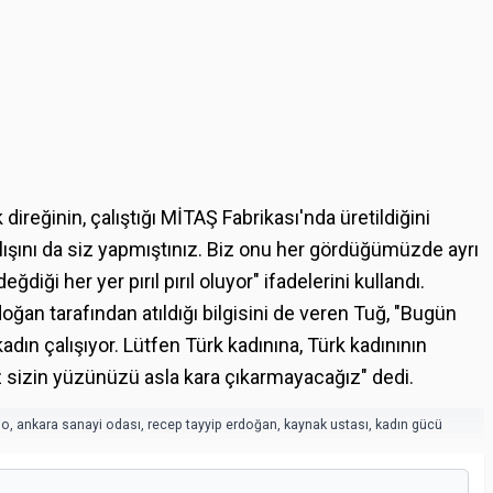
ireğinin, çalıştığı MİTAŞ Fabrikası'nda üretildiğini
lışını da siz yapmıştınız. Biz onu her gördüğümüzde ayrı
ğdiği her yer pırıl pırıl oluyor" ifadelerini kullandı.
ğan tarafından atıldığı bilgisini de veren Tuğ, "Bugün
dın çalışıyor. Lütfen Türk kadınına, Türk kadınının
izin yüzünüzü asla kara çıkarmayacağız" dedi.
so
,
ankara sanayi odası
,
recep tayyip erdoğan
,
kaynak ustası
,
kadın gücü