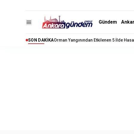
Gündem
Anka
SON DAKIKA
Ankara'da Yangın Dehşeti: 3 Ev Alevlere 