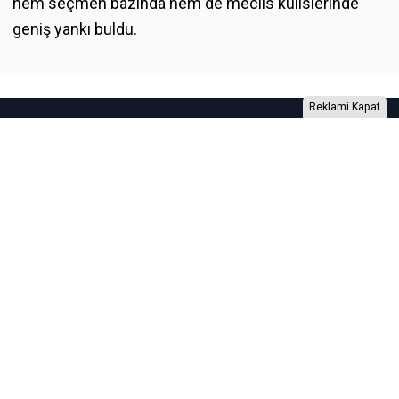
hem seçmen bazında hem de meclis kulislerinde
geniş yankı buldu.
Reklami Kapat
Foto Galeri
Video Galeri
Anketler
Yazarlar
RSS
Burada yer alan yatırım bilgi, yorum ve tavsiyeleri yatırım danışmanlığı
kapsamında değildir. Yatırım danışmanlığı hizmeti, yetkili kuruluşlar
tarafından kişilerin risk ve getiri tercihleri dikkate alınarak kişiye özel