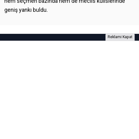
hem seçmen bazında hem de meclis kulislerinde
geniş yankı buldu.
Reklami Kapat
Foto Galeri
Video Galeri
Anketler
Yazarlar
RSS
Burada yer alan yatırım bilgi, yorum ve tavsiyeleri yatırım danışmanlığı
kapsamında değildir. Yatırım danışmanlığı hizmeti, yetkili kuruluşlar
tarafından kişilerin risk ve getiri tercihleri dikkate alınarak kişiye özel