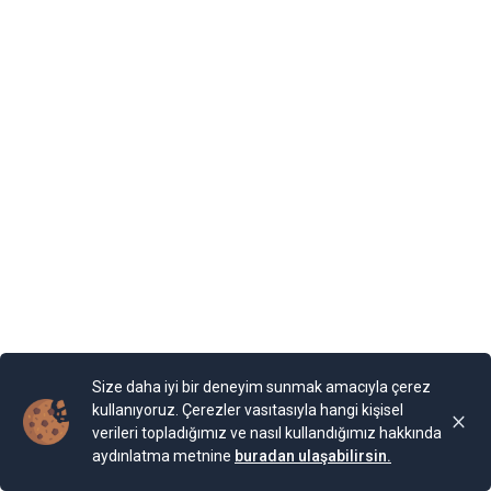
Foto Galeri
Video Galeri
Anketler
Yazarlar
RSS
Burada yer alan yatırım bilgi, yorum ve tavsiyeleri yatırım danışmanlığı
kapsamında değildir. Yatırım danışmanlığı hizmeti, yetkili kuruluşlar
tarafından kişilerin risk ve getiri tercihleri dikkate alınarak kişiye özel
sunulmaktadır. Burada yer alan yorum ve tavsiyeler ise genel niteliktedir. Bu
tavsiyeler mali durumunuz ile risk ve getiri tercihlerinize uygun olmayabilir.
Size daha iyi bir deneyim sunmak amacıyla çerez
Bu nedenle, sadece burada yer alan bilgilere dayanılarak yatırım kararı
verilmesi beklentilerinize uygun sonuçlar doğurmayabilir.
kullanıyoruz. Çerezler vasıtasıyla hangi kişisel
verileri topladığımız ve nasıl kullandığımız hakkında
aydınlatma metnine
buradan ulaşabilirsin.
Ankara Gündem © 2024
FiBilişim Haber Yazılımı
v1.5.2