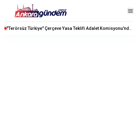
"Terörsüz Türkiye" Çerçeve Yasa Teklifi Adalet Komisyonu'nda Kabul Edildi