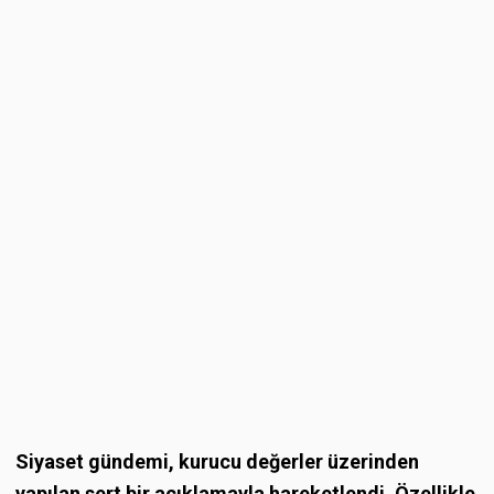
Siyaset gündemi, kurucu değerler üzerinden
yapılan sert bir açıklamayla hareketlendi. Özellikle