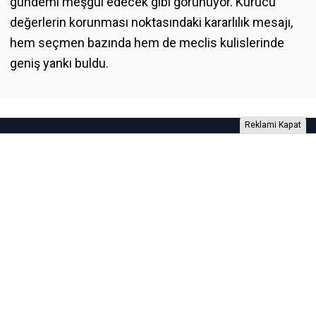
gündemi meşgul edecek gibi görünüyor. Kurucu
değerlerin korunması noktasındaki kararlılık mesajı,
hem seçmen bazında hem de meclis kulislerinde
geniş yankı buldu.
Reklami Kapat
Foto Galeri
Video Galeri
Anketler
Yazarlar
RSS