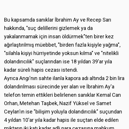
Bu kapsamda sanıklar İbrahim Ay ve Recep Sarı
hakkında, "suç delillerini gizlemek ya da
yakalanmamak için insan öldürmek"ten birer kez
ağırlaştırılmış müebbet, "birden fazla kişiyle yağma",
"silahla kişiyi hürriyetinde yoksun kılma" ve "nitelikli
dolandırıcılık" suçlarından ise 18 yıldan 39'ar yıla
kadar süreli hapis cezası istendi.
Ayrıca Angı'nın sahte ilanla kapora adı altında 2 bin lira
dolandırılması sürecinde yer alan ve İbrahim Ay'a
telefon temin ettikleri belirlenen sanıklar Kemal Can
Orhan, Metehan Taşbek, Nazif Yüksel ve Samet
Ceylan'ın ise "bilişim yoluyla dolandırıcılık" suçundan
4 yıldan 10'ar yıla kadar hapis ile suçtan elde edilen
miktarın iki katı kadar adli para cezasına mahkum