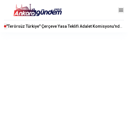
"Terörsüz Türkiye" Çerçeve Yasa Teklifi Adalet Komisyonu'nda Kabul Edildi