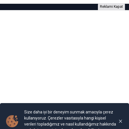
Reklami Kapat
Foto Galeri
Video Galeri
Anketler
Yazarlar
RSS
Burada yer alan yatırım bilgi, yorum ve tavsiyeleri yatırım danışmanlığı
kapsamında değildir. Yatırım danışmanlığı hizmeti, yetkili kuruluşlar
tarafından kişilerin risk ve getiri tercihleri dikkate alınarak kişiye özel
sunulmaktadır. Burada yer alan yorum ve tavsiyeler ise genel niteliktedir. Bu
tavsiyeler mali durumunuz ile risk ve getiri tercihlerinize uygun olmayabilir.
Size daha iyi bir deneyim sunmak amacıyla çerez
Bu nedenle, sadece burada yer alan bilgilere dayanılarak yatırım kararı
verilmesi beklentilerinize uygun sonuçlar doğurmayabilir.
kullanıyoruz. Çerezler vasıtasıyla hangi kişisel
verileri topladığımız ve nasıl kullandığımız hakkında