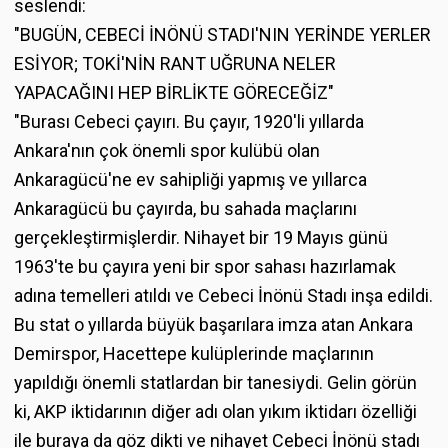
seslendi:
"BUGÜN, CEBECİ İNÖNÜ STADI'NIN YERİNDE YERLER
ESİYOR; TOKİ'NİN RANT UĞRUNA NELER
YAPACAĞINI HEP BİRLİKTE GÖRECEĞİZ"
"Burası Cebeci çayırı. Bu çayır, 1920'li yıllarda
Ankara'nın çok önemli spor kulübü olan
Ankaragücü'ne ev sahipliği yapmış ve yıllarca
Ankaragücü bu çayırda, bu sahada maçlarını
gerçekleştirmişlerdir. Nihayet bir 19 Mayıs günü
1963'te bu çayıra yeni bir spor sahası hazırlamak
adına temelleri atıldı ve Cebeci İnönü Stadı inşa edildi.
Bu stat o yıllarda büyük başarılara imza atan Ankara
Demirspor, Hacettepe kulüplerinde maçlarının
yapıldığı önemli statlardan bir tanesiydi. Gelin görün
ki, AKP iktidarının diğer adı olan yıkım iktidarı özelliği
ile buraya da göz dikti ve nihayet Cebeci İnönü stadı