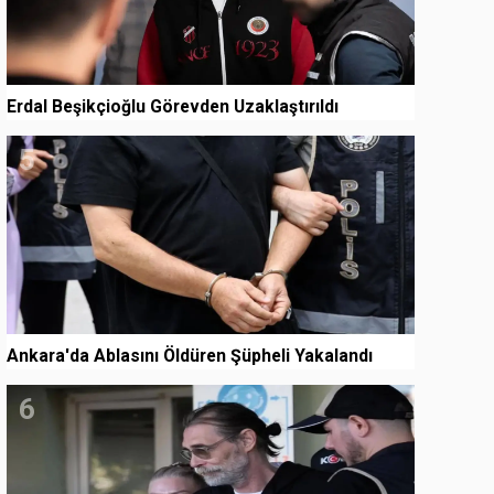
Erdal Beşikçioğlu Görevden Uzaklaştırıldı
5
Ankara'da Ablasını Öldüren Şüpheli Yakalandı
6