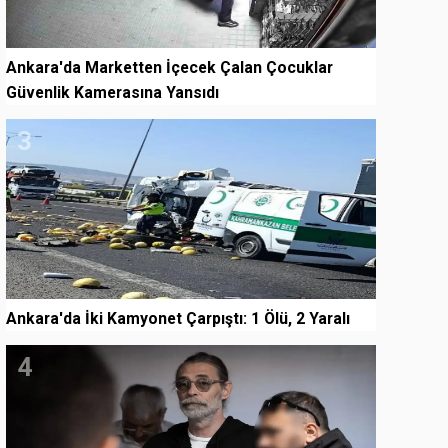
Ankara'da Marketten İçecek Çalan Çocuklar
Güvenlik Kamerasına Yansıdı
3
Ankara'da İki Kamyonet Çarpıştı: 1 Ölü, 2 Yaralı
4