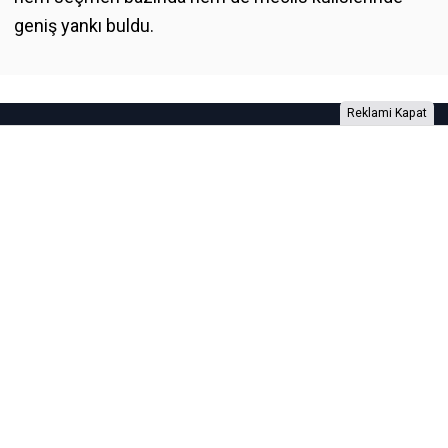
geniş yankı buldu.
Reklami Kapat
Foto Galeri
Video Galeri
Anketler
Yazarlar
RSS
Burada yer alan yatırım bilgi, yorum ve tavsiyeleri yatırım danışmanlığı
kapsamında değildir. Yatırım danışmanlığı hizmeti, yetkili kuruluşlar
tarafından kişilerin risk ve getiri tercihleri dikkate alınarak kişiye özel
sunulmaktadır. Burada yer alan yorum ve tavsiyeler ise genel niteliktedir. Bu