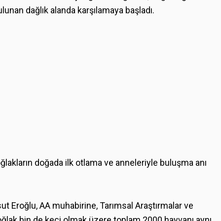
bulunan dağlık alanda karşılamaya başladı.
ğlakların doğada ilk otlama ve anneleriyle buluşma anı
ut Eroğlu, AA muhabirine, Tarımsal Araştırmalar ve
oğlak bin de keçi olmak üzere toplam 2000 hayvanı aynı