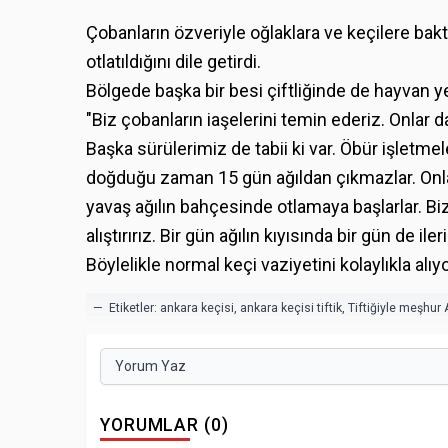
Çobanların özveriyle oğlaklara ve keçilere baktı
otlatıldığını dile getirdi.
Bölgede başka bir besi çiftliğinde de hayvan yetiş
"Biz çobanların iaşelerini temin ederiz. Onlar 
Başka sürülerimiz de tabii ki var. Öbür işletme
doğduğu zaman 15 gün ağıldan çıkmazlar. Onlar
yavaş ağılın bahçesinde otlamaya başlarlar. Biz
alıştırırız. Bir gün ağılın kıyısında bir gün de 
Böylelikle normal keçi vaziyetini kolaylıkla alıyo
— Etiketler:
ankara keçisi
,
ankara keçisi tiftik
,
Tiftiğiyle meşhur 
Yorum Yaz
YORUMLAR (0)