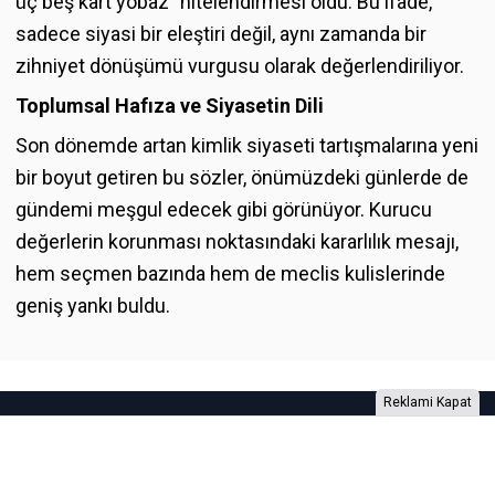
üç beş kart yobaz" nitelendirmesi oldu. Bu ifade,
sadece siyasi bir eleştiri değil, aynı zamanda bir
zihniyet dönüşümü vurgusu olarak değerlendiriliyor.
Toplumsal Hafıza ve Siyasetin Dili
Son dönemde artan kimlik siyaseti tartışmalarına yeni
bir boyut getiren bu sözler, önümüzdeki günlerde de
gündemi meşgul edecek gibi görünüyor. Kurucu
değerlerin korunması noktasındaki kararlılık mesajı,
hem seçmen bazında hem de meclis kulislerinde
geniş yankı buldu.
Reklami Kapat
Foto Galeri
Video Galeri