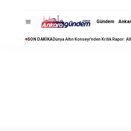
Gündem
Anka
SON DAKIKA
Kuşadası Belediyesi’ne Rüşvet ve İrtikap