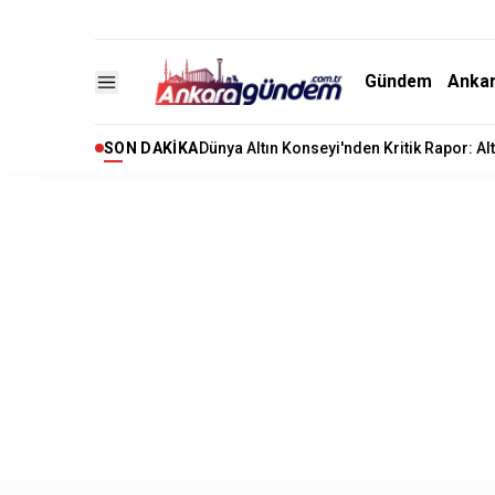
Gündem
Anka
SON DAKIKA
Kuşadası Belediyesi’ne Rüşvet ve İrtikap