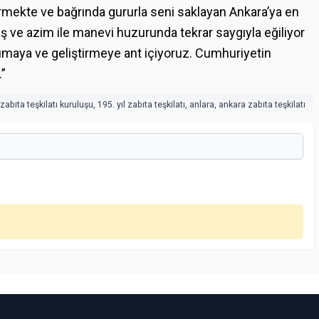
irmekte ve bağrında gururla seni saklayan Ankara’ya en
ış ve azim ile manevi huzurunda tekrar saygıyla eğiliyor
maya ve geliştirmeye ant içiyoruz. Cumhuriyetin
.”
zabıta teşkilatı kuruluşu
,
195. yıl zabıta teşkilatı
,
anlara
,
ankara zabıta teşkilatı