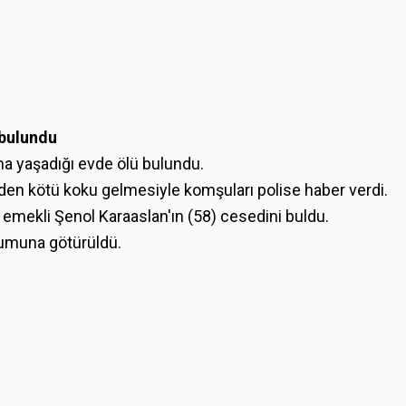
 bulundu
ına yaşadığı evde ölü bulundu.
den kötü koku gelmesiyle komşuları polise haber verdi.
en emekli Şenol Karaaslan'ın (58) cesedini buldu.
rumuna götürüldü.