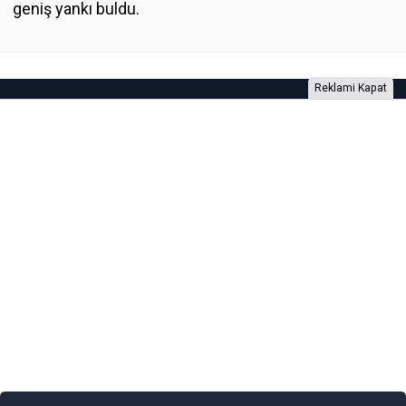
geniş yankı buldu.
Reklami Kapat
Foto Galeri
Video Galeri
Anketler
Yazarlar
RSS
Burada yer alan yatırım bilgi, yorum ve tavsiyeleri yatırım danışmanlığı
kapsamında değildir. Yatırım danışmanlığı hizmeti, yetkili kuruluşlar
tarafından kişilerin risk ve getiri tercihleri dikkate alınarak kişiye özel
sunulmaktadır. Burada yer alan yorum ve tavsiyeler ise genel niteliktedir. Bu