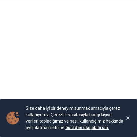
Foto Galeri
Video Galeri
Anketler
Yazarlar
RSS
Burada yer alan yatırım bilgi, yorum ve tavsiyeleri yatırım danışmanlığı
kapsamında değildir. Yatırım danışmanlığı hizmeti, yetkili kuruluşlar
tarafından kişilerin risk ve getiri tercihleri dikkate alınarak kişiye özel
sunulmaktadır. Burada yer alan yorum ve tavsiyeler ise genel niteliktedir. Bu
tavsiyeler mali durumunuz ile risk ve getiri tercihlerinize uygun olmayabilir.
Size daha iyi bir deneyim sunmak amacıyla çerez
Bu nedenle, sadece burada yer alan bilgilere dayanılarak yatırım kararı
verilmesi beklentilerinize uygun sonuçlar doğurmayabilir.
kullanıyoruz. Çerezler vasıtasıyla hangi kişisel
verileri topladığımız ve nasıl kullandığımız hakkında
aydınlatma metnine
buradan ulaşabilirsin.
Ankara Gündem © 2024
FiBilişim Haber Yazılımı
v1.5.2