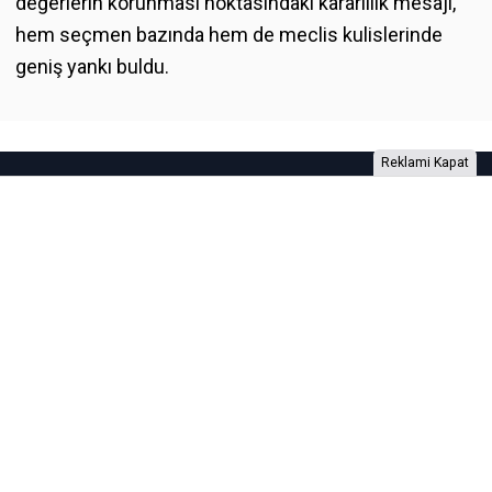
değerlerin korunması noktasındaki kararlılık mesajı,
hem seçmen bazında hem de meclis kulislerinde
geniş yankı buldu.
Reklami Kapat
Foto Galeri
Video Galeri
Anketler
Yazarlar
RSS
Burada yer alan yatırım bilgi, yorum ve tavsiyeleri yatırım danışmanlığı
kapsamında değildir. Yatırım danışmanlığı hizmeti, yetkili kuruluşlar