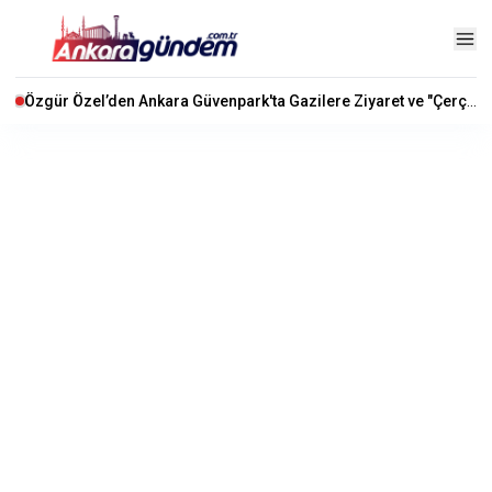
Özgür Özel’den Ankara Güvenpark'ta Gazilere Ziyaret ve "Çerçeve Yasa" Mesajı