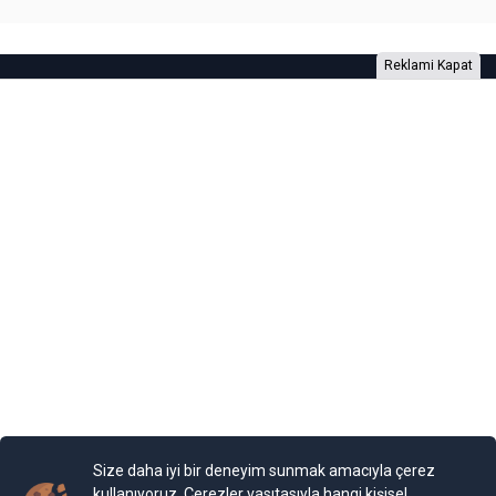
Reklami Kapat
Foto Galeri
Video Galeri
Anketler
Yazarlar
RSS
Burada yer alan yatırım bilgi, yorum ve tavsiyeleri yatırım danışmanlığı
kapsamında değildir. Yatırım danışmanlığı hizmeti, yetkili kuruluşlar
tarafından kişilerin risk ve getiri tercihleri dikkate alınarak kişiye özel
sunulmaktadır. Burada yer alan yorum ve tavsiyeler ise genel niteliktedir. Bu
tavsiyeler mali durumunuz ile risk ve getiri tercihlerinize uygun olmayabilir.
Size daha iyi bir deneyim sunmak amacıyla çerez
Bu nedenle, sadece burada yer alan bilgilere dayanılarak yatırım kararı
verilmesi beklentilerinize uygun sonuçlar doğurmayabilir.
kullanıyoruz. Çerezler vasıtasıyla hangi kişisel