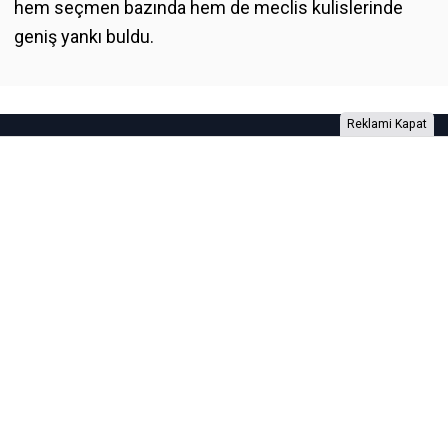
hem seçmen bazında hem de meclis kulislerinde
geniş yankı buldu.
Reklami Kapat
Foto Galeri
Video Galeri
Anketler
Yazarlar
RSS
Burada yer alan yatırım bilgi, yorum ve tavsiyeleri yatırım danışmanlığı
kapsamında değildir. Yatırım danışmanlığı hizmeti, yetkili kuruluşlar
tarafından kişilerin risk ve getiri tercihleri dikkate alınarak kişiye özel