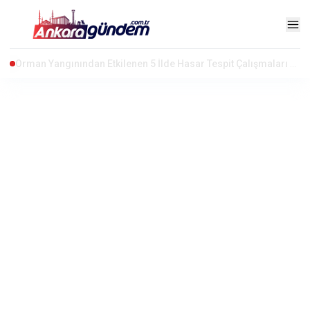
Ankara'da Yangın Dehşeti: 3 Ev Alevlere Teslim Oldu