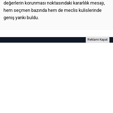
değerlerin korunması noktasındaki kararlılık mesajı,
hem seçmen bazında hem de meclis kulislerinde
geniş yankı buldu.
Reklami Kapat
Foto Galeri
Video Galeri
Anketler
Yazarlar
RSS
Burada yer alan yatırım bilgi, yorum ve tavsiyeleri yatırım danışmanlığı