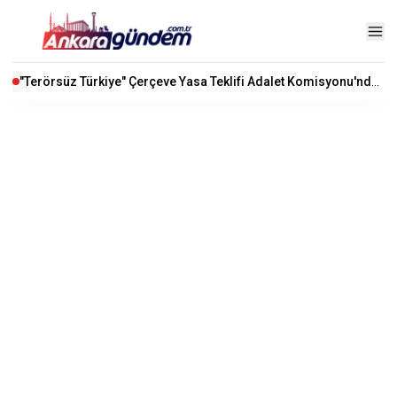
"Terörsüz Türkiye" Çerçeve Yasa Teklifi Adalet Komisyonu'nda Kabul Edildi