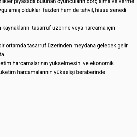
iklikler piyasada bulunan oyuncuların borç alma ve verme
ygulamış oldukları faizleri hem de tahvil, hisse senedi
ın kaynaklarını tasarruf üzerine veya harcama için
u bir ortamda tasarruf üzerinden meydana gelecek gelir
ta.
tüketim harcamalarının yükselmesini ve ekonomik
ketim harcamalarının yükselişi beraberinde