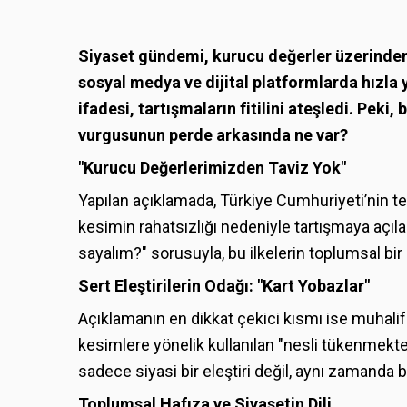
Siyaset gündemi, kurucu değerler üzerinden 
sosyal medya ve dijital platformlarda hızla 
ifadesi, tartışmaların fitilini ateşledi. Peki
vurgusunun perde arkasında ne var?
"Kurucu Değerlerimizden Taviz Yok"
Yapılan açıklamada, Türkiye Cumhuriyeti’nin teme
kesimin rahatsızlığı nedeniyle tartışmaya açıl
sayalım?" sorusuyla, bu ilkelerin toplumsal bir 
Sert Eleştirilerin Odağı: "Kart Yobazlar"
Açıklamanın en dikkat çekici kısmı ise muhali
kesimlere yönelik kullanılan "nesli tükenmekte
sadece siyasi bir eleştiri değil, aynı zamanda 
Toplumsal Hafıza ve Siyasetin Dili