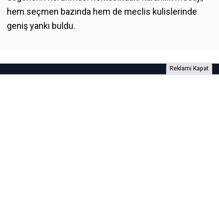
hem seçmen bazında hem de meclis kulislerinde
geniş yankı buldu.
Reklami Kapat
Foto Galeri
Video Galeri
Anketler
Yazarlar
RSS
Burada yer alan yatırım bilgi, yorum ve tavsiyeleri yatırım danışmanlığı
kapsamında değildir. Yatırım danışmanlığı hizmeti, yetkili kuruluşlar