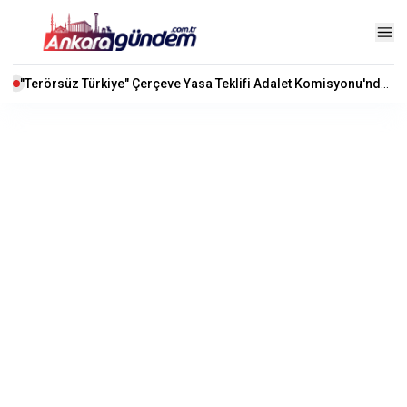
"Terörsüz Türkiye" Çerçeve Yasa Teklifi Adalet Komisyonu'nda Kabul Edildi