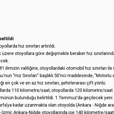
eltildi
ollarda hız sınırları artırıldı.
üzere otoyollara göre değişmekle beraber hız sınırlarınd
ecek.
limizin valiliğine, otoyollardaki otomobil hız sınırları ile il
nu'nun "Hız Sınırları" başlıklı 50'nci maddesinde, "Motorlu 
en çok ve en az hız sınırları, şehirlerarası çift yönlü
larda 110 kilometre/saat, otoyollarda 120 kilometre/saat 
münün bulunduğu belirtildi. 1 Temmuz'da geçilecek yeni
ıurfa’ya kadar uzanmakta olan otoyolda (Ankara - Niğde ara
İzmir, Ankara-Niğde otoyollarında ise 140 kilometre/saa