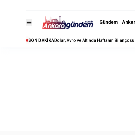
Gündem
Anka
SON DAKIKA
Bakan Gürlek'ten "Demirtaş" Açıklaması 