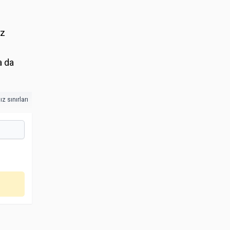
ız
a da
z sınırları