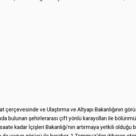
zuat çerçevesinde ve Ulaştırma ve Altyapı Bakanlığının gör
ışında bulunan şehirlerarası çift yönlü karayolları ile bölünm
ate kadar İçişleri Bakanlığı'nın artırmaya yetkili olduğu bel
ın da uygun görüşü ile beraber, 1 Temmuz'dan itibaren oto