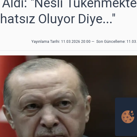
 Aldı: "Nesli Tükenmekte
atsız Oluyor Diye..."
Yayınlama Tarihi: 11.03.2026 20:00
—
Son Güncelleme:
11.03