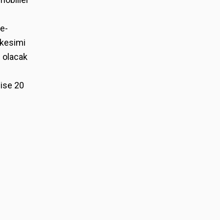
de-
 kesimi
s olacak
 ise 20