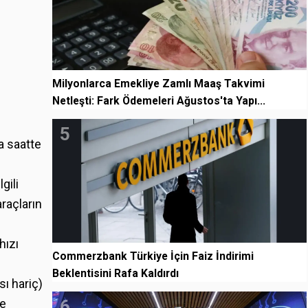
Milyonlarca Emekliye Zamlı Maaş Takvimi
Netleşti: Fark Ödemeleri Ağustos'ta Yapı...
5
a saatte
gili
araçların
hızı
Commerzbank Türkiye İçin Faiz İndirimi
Beklentisini Rafa Kaldırdı
sı hariç)
6
te